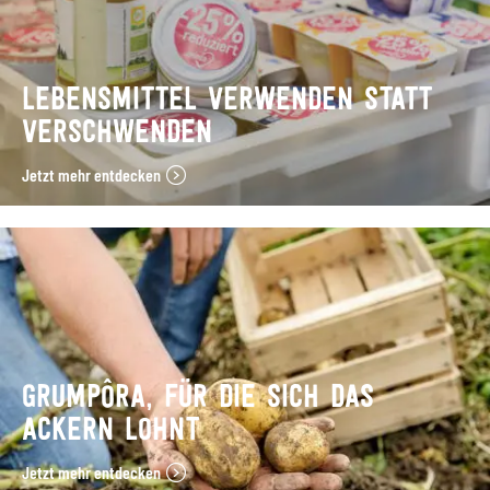
LEBENSMITTEL VERWENDEN STATT
VERSCHWENDEN
Jetzt mehr entdecken
GRUMPÔRA, FÜR DIE SICH DAS
ACKERN LOHNT
Jetzt mehr entdecken