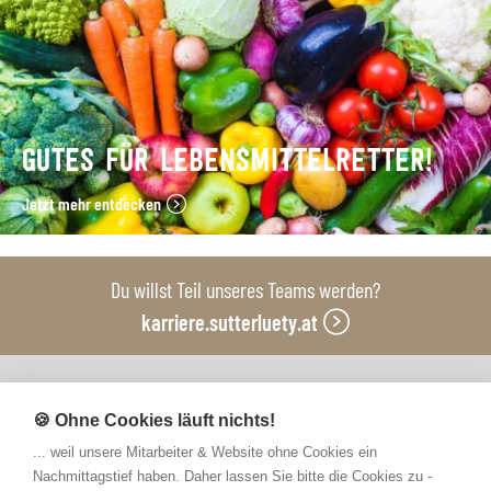
GUTES FÜR LEBENSMITTELRETTER!
Jetzt mehr entdecken
Du willst Teil unseres Teams werden?
karriere.sutterluety.at
Unsere Produktionsbetriebe
🍪 Ohne Cookies läuft nichts!
... weil unsere Mitarbeiter & Website ohne Cookies ein
Nachmittagstief haben. Daher lassen Sie bitte die Cookies zu -