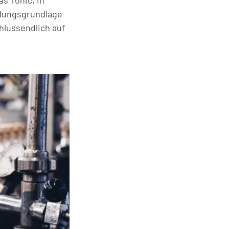
s Tonic, in
eidungsgrundlage
chlussendlich auf