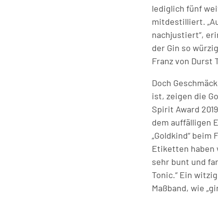
lediglich fünf w
mitdestilliert. „
nachjustiert“, er
der Gin so würzig
Franz von Durst 
Doch Geschmäcke
ist, zeigen die G
Spirit Award 2019
dem auffälligen 
„Goldkind“ beim F
Etiketten haben w
sehr bunt und fa
Tonic.“ Ein witzi
Maßband, wie „gin