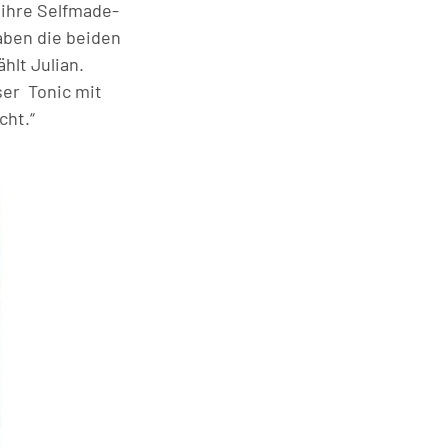
 ihre Selfmade-
aben die beiden
hlt Julian.
ser Tonic mit
cht.“