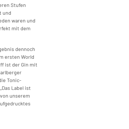
reren Stufen
t und
rieden waren und
erfekt mit dem
rgebnis dennoch
nem ersten World
f ist der Gin mit
rarlberger
die Tonic-
„Das Label ist
s von unserem
 aufgedrucktes