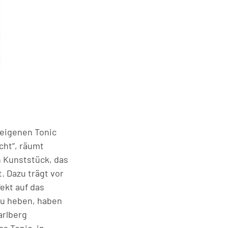
 eigenen Tonic
cht“, räumt
n Kunststück, das
. Dazu trägt vor
ekt auf das
zu heben, haben
arlberg