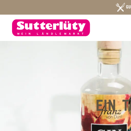
GU
EIN T