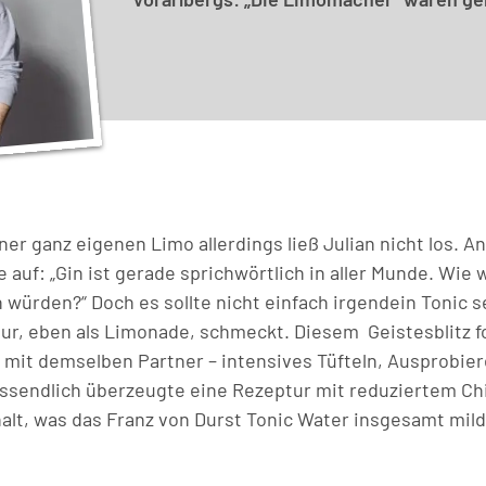
er ganz eigenen Limo allerdings ließ Julian nicht los. A
auf: „Gin ist gerade sprichwörtlich in aller Munde. Wie 
 würden?“ Doch es sollte nicht einfach irgendein Tonic 
pur, eben als Limonade, schmeckt. Diesem Geistesblitz fo
it demselben Partner – intensives Tüfteln, Ausprobie
ssendlich überzeugte eine Rezeptur mit reduziertem Ch
lt, was das Franz von Durst Tonic Water insgesamt mil