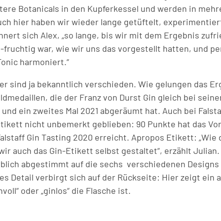
eitere Botanicals in den Kupferkessel und werden in meh
Auch hier haben wir wieder lange getüftelt, experimentier
innert sich Alex, „so lange, bis wir mit dem Ergebnis zuf
-fruchtig war, wie wir uns das vorgestellt hatten, und p
Tonic harmoniert.“
r sind ja bekanntlich verschieden. Wie gelungen das E
oldmedaillen, die der Franz von Durst Gin gleich bei sei
 und ein zweites Mal 2021 abgeräumt hat. Auch bei Falstaf
Etikett nicht unbemerkt geblieben: 90 Punkte hat das Vo
alstaff Gin Tasting 2020 erreicht. Apropos Etikett: „Wie 
ir auch das Gin-Etikett selbst gestaltet“, erzählt Julian. 
rblich abgestimmt auf die sechs verschiedenen Design
ges Detail verbirgt sich auf der Rückseite: Hier zeigt ein
voll“ oder „ginlos“ die Flasche ist.