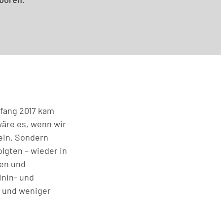
nfang 2017 kam
wäre es, wenn wir
sein. Sondern
lgten – wieder in
ren und
inin- und
d und weniger