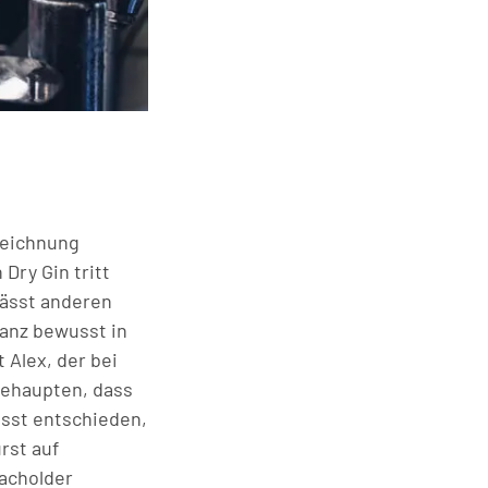
zeichnung
Dry Gin tritt
ässt anderen
ganz bewusst in
 Alex, der bei
 behaupten, dass
sst entschieden,
rst auf
acholder