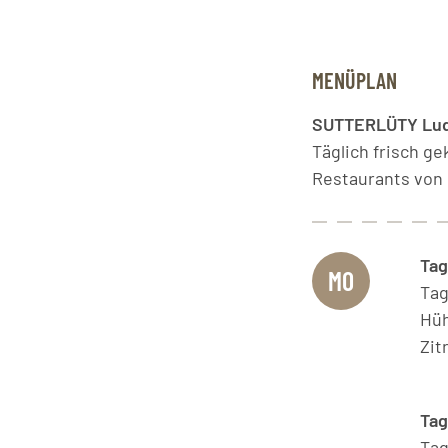
MENÜPLAN
SUTTERLÜTY Lu
Täglich frisch g
Restaurants von M
Tag
MO
Ta
Hüh
Zit
Ta
Ta