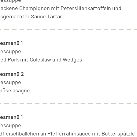
ackene Champignon mit Petersilienkartoffeln und
sgemachter Sauce Tartar
esmenü 1
gessuppe
led Pork mit Coleslaw und Wedges
gesmenü 2
gessuppe
müselasagne
esmenü 1
gessuppe
dfleischbällchen an Pfefferrahmsauce mit Butterspätzle