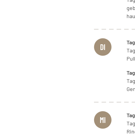
geb
hau
Tag
DI
Ta
Pul
Ta
Ta
Ge
Tag
MI
Ta
Rin