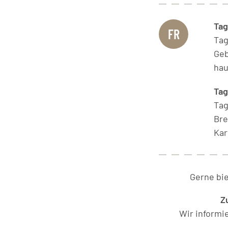
Tag
FR
Ta
Geb
hau
Ta
Ta
Bre
Kar
Gerne bi
Z
Wir informi