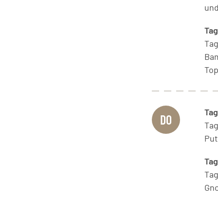
und
Ta
Ta
Bam
Top
Tag
DO
Ta
Put
Ta
Ta
Gno