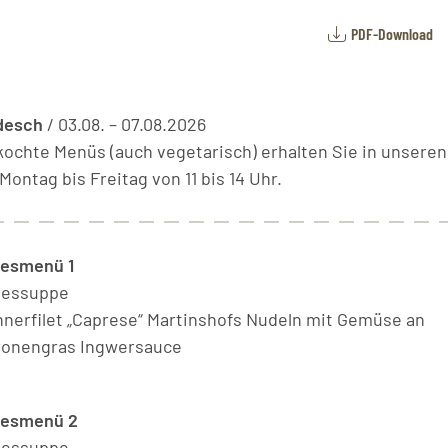
PDF-Download
desch
/ 03.08. – 07.08.2026
ekochte Menüs (auch vegetarisch) erhalten Sie in unsere
ontag bis Freitag von 11 bis 14 Uhr.
esmenü 1
gessuppe
nerfilet „Caprese“ Martinshofs Nudeln mit Gemüse an
ronengras Ingwersauce
gesmenü 2
gessuppe