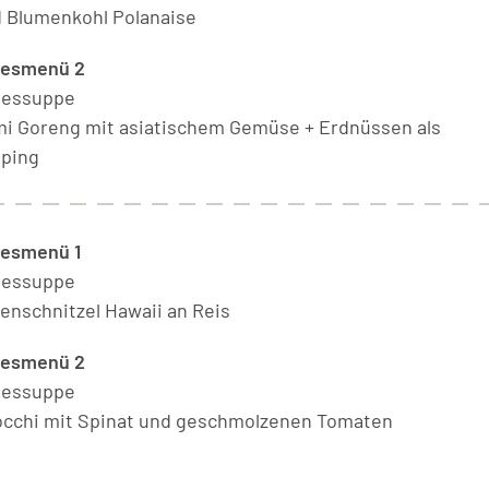
 Blumenkohl Polanaise
gesmenü 2
gessuppe
i Goreng mit asiatischem Gemüse + Erdnüssen als
ping
esmenü 1
gessuppe
enschnitzel Hawaii an Reis
gesmenü 2
gessuppe
cchi mit Spinat und geschmolzenen Tomaten