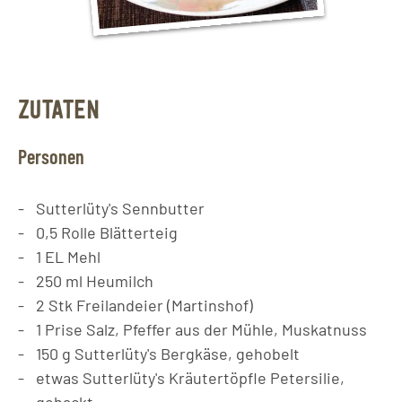
ZUTATEN
Personen
Sutterlüty's Sennbutter
0,5
Rolle
Blätterteig
1
EL
Mehl
250
ml
Heumilch
2
Stk
Freilandeier (Martinshof)
1
Prise
Salz, Pfeffer aus der Mühle, Muskatnuss
150
g
Sutterlüty's Bergkäse, gehobelt
etwas Sutterlüty's Kräutertöpfle Petersilie,
gehackt