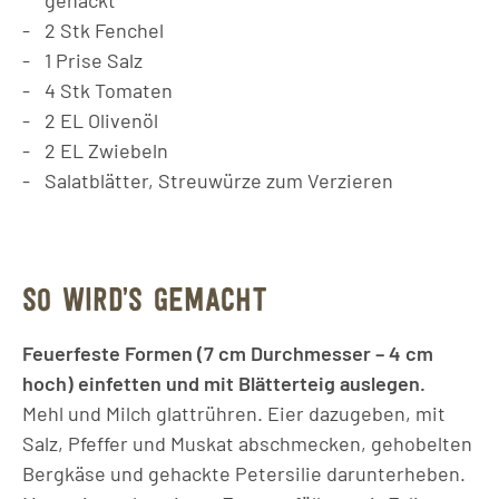
2
Stk
Fenchel
1
Prise
Salz
4
Stk
Tomaten
2
EL
Olivenöl
2
EL
Zwiebeln
Salatblätter, Streuwürze zum Verzieren
SO WIRD’S GEMACHT
Feuerfeste Formen (7 cm Durchmesser – 4 cm
hoch) einfetten und mit Blätterteig auslegen.
Mehl und Milch glattrühren. Eier dazugeben, mit
Salz, Pfeffer und Muskat abschmecken, gehobelten
Bergkäse und gehackte Petersilie darunterheben.