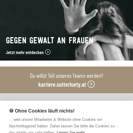
GEGEN GEWALT AN FRAUEN
Jetzt mehr entdecken
Du willst Teil unseres Teams werden?
karriere.sutterluety.at
Unsere Produktionsbetriebe
🍪 Ohne Cookies läuft nichts!
... weil unsere Mitarbeiter & Website ohne Cookies ein
Nachmittagstief haben. Daher lassen Sie bitte die Cookies zu -
das würde uns sehr helfen.
Lernen Sie mehr