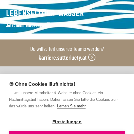
LEBENSELIXIER WASSER
Jetzt mehr entdecken
Du willst Teil unseres Teams werden?
karriere.sutterluety.at
Unsere Produktionsbetriebe
🍪 Ohne Cookies läuft nichts!
... weil unsere Mitarbeiter & Website ohne Cookies ein
Nachmittagstief haben. Daher lassen Sie bitte die Cookies zu -
das würde uns sehr helfen.
Lernen Sie mehr
Einstellungen
Kontakt
FAQs
Newsletter abonnieren
Presse
Barrierefreiheit
Hinweisgebersystem