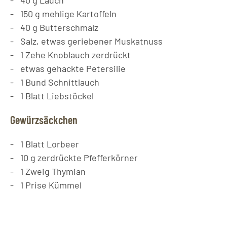
150
g
mehlige Kartoffeln
40
g
Butterschmalz
Salz, etwas geriebener Muskatnuss
1
Zehe
Knoblauch zerdrückt
etwas gehackte Petersilie
1
Bund
Schnittlauch
1
Blatt
Liebstöckel
Gewürzsäckchen
1
Blatt
Lorbeer
10
g
zerdrückte Pfefferkörner
1
Zweig
Thymian
1
Prise
Kümmel