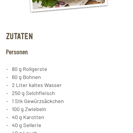
ZUTATEN
Personen
80
g
Rollgerste
60
g
Bohnen
2
Liter
kaltes Wasser
250
g
Selchfleisch
1
Stk
Gewürzsäckchen
100
g
Zwiebeln
40
g
Karotten
40
g
Sellerie
40
g
Lauch