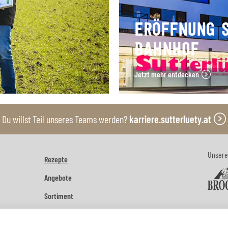
ERÖFFNUNG 
BAHNHOF
Jetzt mehr entdecken
Du willst Teil unseres Teams werden?
karriere.sutterluety.at
Unsere
Rezepte
Angebote
Sortiment