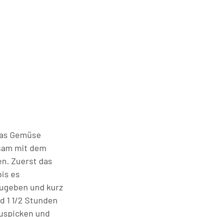
 das Gemüse
nsam mit dem
en. Zuerst das
is es
ugeben und kurz
d 1 1/2 Stunden
auspicken und