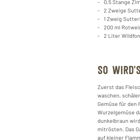
0,5
Stange
Zi
2
Zweige
Sutt
1
Zweig
Sutter
200
ml
Rotwei
2
Liter
Wildfo
SO WIRD’
Zuerst das Fleis
waschen, schälen
Gemüse für den F
Wurzelgemüse daz
dunkelbraun wir
mitrösten. Das G
auf kleiner Flam