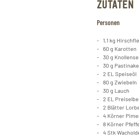
ZUTATEN
Personen
1,1
kg
Hirschfl
60
g
Karotten
30
g
Knollensel
30
g
Pastinak
2
EL
Speiseöl
80
g
Zwiebeln
30
g
Lauch
2
EL
Preiselb
2
Blätter
Lorb
4
Körner
Pime
8
Körner
Pfeff
4
Stk
Wachold