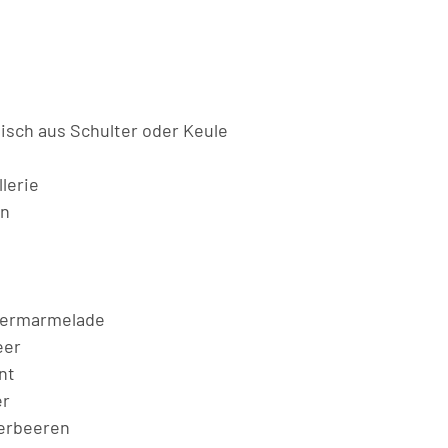
eisch aus Schulter oder Keule
lerie
en
eermarmelade
eer
nt
er
erbeeren