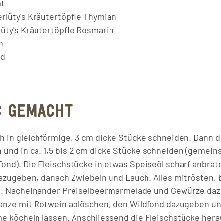
mt
erlüty's Kräutertöpfle Thymian
lüty's Kräutertöpfle Rosmarin
n
nd
S GEMACHT
ch in gleichförmige, 3 cm dicke Stücke schneiden. Dann
 und in ca. 1,5 bis 2 cm dicke Stücke schneiden (gemei
ond). Die Fleischstücke in etwas Speiseöl scharf anbrat
ugeben, danach Zwiebeln und Lauch. Alles mitrösten, b
d. Nacheinander Preiselbeermarmelade und Gewürze daz
anze mit Rotwein ablöschen, den Wildfond dazugeben un
me köcheln lassen. Anschliessend die Fleischstücke her