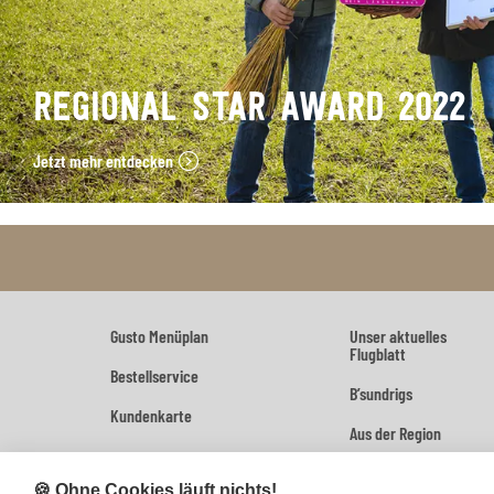
REGIONAL STAR AWARD 2022
Jetzt mehr entdecken
Gusto Menüplan
Unser aktuelles
Flugblatt
Bestellservice
B’sundrigs
Kundenkarte
Aus der Region
🍪 Ohne Cookies läuft nichts!