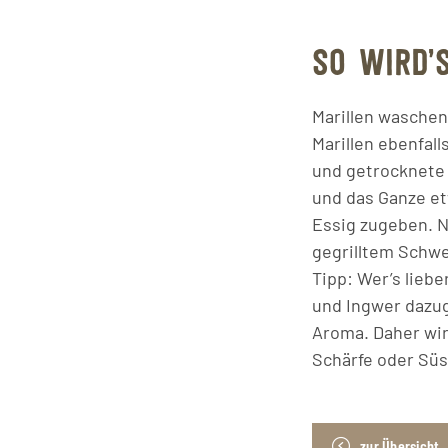
SO WIRD’
Marillen waschen
Marillen ebenfall
und getrocknete 
und das Ganze et
Essig zugeben. No
gegrilltem Schw
Tipp: Wer’s liebe
und Ingwer dazug
Aroma. Daher wi
Schärfe oder Süs
zur Übersicht