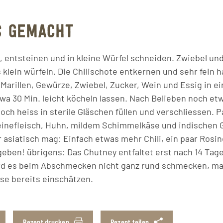
S GEMACHT
, entsteinen und in kleine Würfel schneiden. Zwiebel un
s klein würfeln. Die Chilischote entkernen und sehr fein 
Marillen, Gewürze, Zwiebel, Zucker, Wein und Essig in e
wa 30 Min. leicht köcheln lassen. Nach Belieben noch et
ch heiss in sterile Gläschen füllen und verschliessen. P
einefleisch, Huhn, mildem Schimmelkäse und indischen 
r asiatisch mag: Einfach etwas mehr Chili, ein paar Rosi
eben! übrigens: Das Chutney entfaltet erst nach 14 Tage
rd es beim Abschmecken nicht ganz rund schmecken, ma
se bereits einschätzen.
Rezept drucken
Rezept teilen