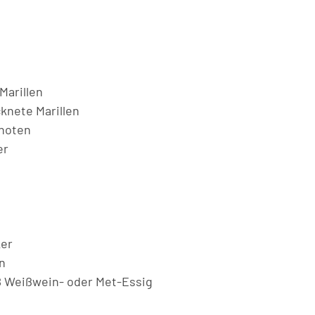
 Marillen
knete Marillen
choten
er
er
n
B Weißwein- oder Met-Essig