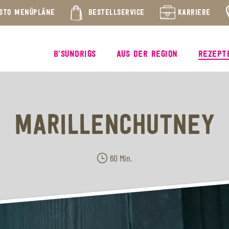
STO MENÜPLÄNE
BESTELLSERVICE
KARRIERE
B’SUNDRIGS
AUS DER REGION
REZEPT
MARILLENCHUTNEY
60 Min.