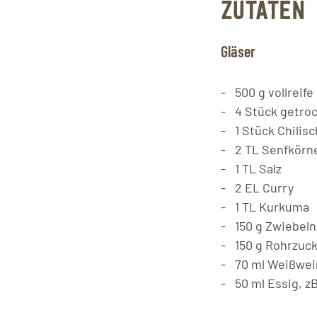
ZUTATEN
Gläser
500
g
vollreife
4
Stück
getroc
1
Stück
Chilis
2
TL
Senfkörn
1
TL
Salz
2
EL
Curry
1
TL
Kurkuma
150
g
Zwiebeln
150
g
Rohrzuck
70
ml
Weißwei
50
ml
Essig, z