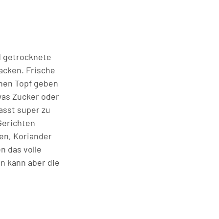
d getrocknete
hacken. Frische
inen Topf geben
was Zucker oder
asst super zu
Gerichten
nen, Koriander
n das volle
n kann aber die