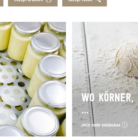
WO KÖRNER,
…
Jetzt mehr entdecken