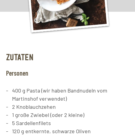
ZUTATEN
Personen
400
g
Pasta (wir haben Bandnudeln vom
Martinshof verwendet)
2
Knoblauchzehen
1
große Zwiebel (oder 2 kleine)
5
Sardellenfilets
120
g
entkernte, schwarze Oliven