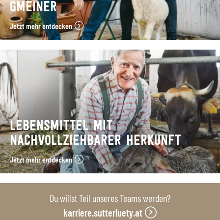
GMEINER
Jetzt mehr entdecken
LEBENSMITTEL MIT
NACHVOLLZIEHBARER HERKUNFT
Jetzt mehr entdecken
Du willst Teil unseres Teams werden?
karriere.sutterluety.at