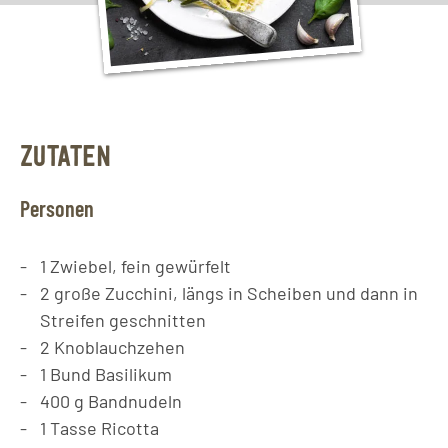
ZUTATEN
Personen
1
Zwiebel, fein gewürfelt
2
große Zucchini, längs in Scheiben und dann in
Streifen geschnitten
2
Knoblauchzehen
1
Bund Basilikum
400
g
Bandnudeln
1
Tasse
Ricotta