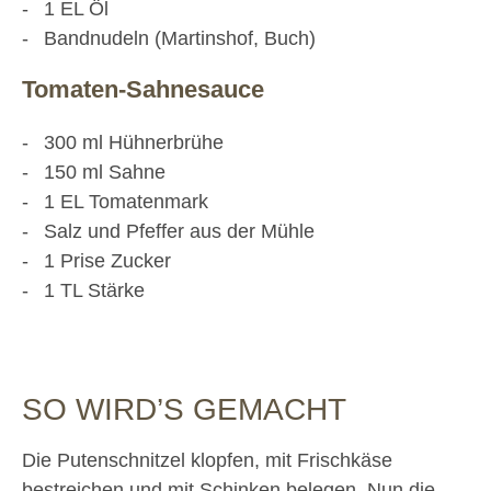
1
EL
Öl
Bandnudeln (Martinshof, Buch)
Tomaten-Sahnesauce
300
ml
Hühnerbrühe
150
ml
Sahne
1
EL
Tomatenmark
Salz und Pfeffer aus der Mühle
1
Prise
Zucker
1
TL
Stärke
SO WIRD’S GEMACHT
Die Putenschnitzel klopfen, mit Frischkäse
bestreichen und mit Schinken belegen. Nun die