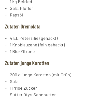
1
kg
Beiried
Salz, Pfeffer
Rapsöl
Zutaten Gremolata
4
EL
Petersilie (gehackt)
1
Knoblauzehe (fein gehackt)
1
Bio-Zitrone
Zutaten junge Karotten
200
g
junge Karotten (mit Grün)
Salz
1
Prise
Zucker
Sutterlüty's Sennbutter