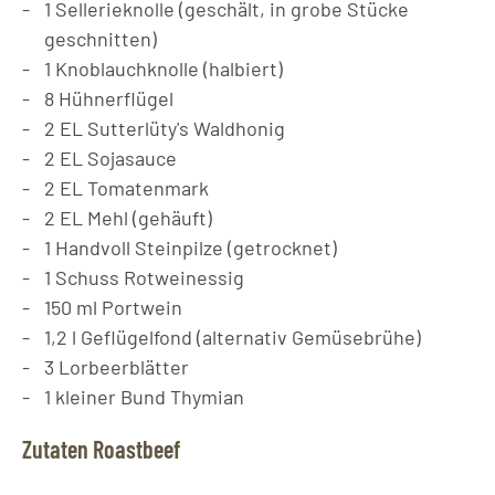
1
Sellerieknolle (geschält, in grobe Stücke
geschnitten)
1
Knoblauchknolle (halbiert)
8
Hühnerflügel
2
EL
Sutterlüty's Waldhonig
2
EL
Sojasauce
2
EL
Tomatenmark
2
EL
Mehl (gehäuft)
1
Handvoll Steinpilze (getrocknet)
1
Schuss Rotweinessig
150
ml
Portwein
1,2
l
Geflügelfond (alternativ Gemüsebrühe)
3
Lorbeerblätter
1
kleiner Bund Thymian
Zutaten Roastbeef