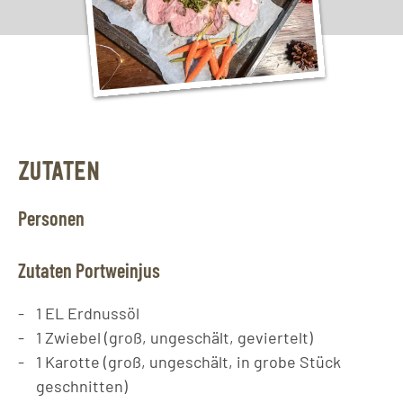
ZUTATEN
Personen
Zutaten Portweinjus
1
EL
Erdnussöl
1
Zwiebel (groß, ungeschält, geviertelt)
1
Karotte (groß, ungeschält, in grobe Stück
geschnitten)