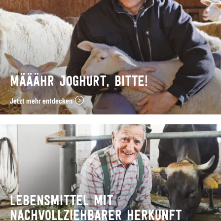
MÄÄÄHR JOGHURT, BITTE!
Jetzt mehr entdecken
LEBENSMITTEL MIT
NACHVOLLZIEHBARER HERKUNFT