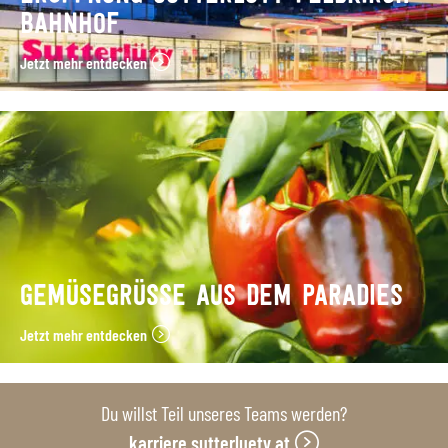
BAHNHOF
Jetzt mehr entdecken
GEMÜSEGRÜSSE AUS DEM PARADIES
Jetzt mehr entdecken
Du willst Teil unseres Teams werden?
karriere.sutterluety.at