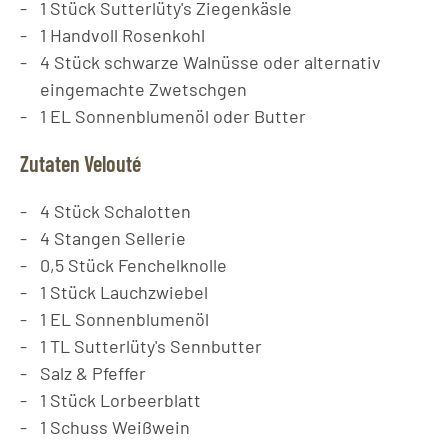
1
Stück
Sutterlüty's Ziegenkäsle
1
Handvoll
Rosenkohl
4
Stück
schwarze Walnüsse oder alternativ
eingemachte Zwetschgen
1
EL
Sonnenblumenöl oder Butter
Zutaten Velouté
4
Stück
Schalotten
4
Stangen
Sellerie
0,5
Stück
Fenchelknolle
1
Stück
Lauchzwiebel
1
EL
Sonnenblumenöl
1
TL
Sutterlüty's Sennbutter
Salz & Pfeffer
1
Stück
Lorbeerblatt
1
Schuss
Weißwein