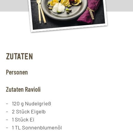
ZUTATEN
Personen
Zutaten Ravioli
120
g
Nudelgrieß
2
Stück
Eigelb
1
Stück
Ei
1
TL
Sonnenblumenöl