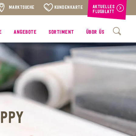
AKTUELLES
MARKTSUCHE
KUNDENKARTE
FLUGBLATT
E
ANGEBOTE
SORTIMENT
ÜBOR ÜS
APPY