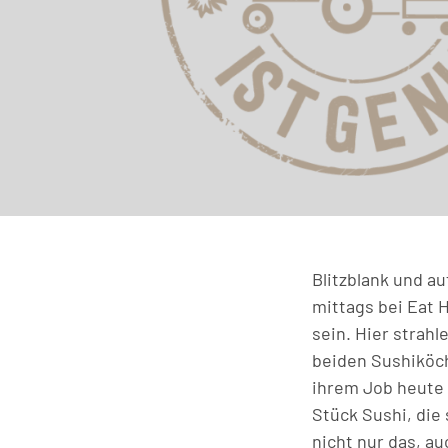
Blitzblank und au
mittags bei Eat 
sein. Hier strahl
beiden Sushiköch
ihrem Job heute i
Stück Sushi, die 
nicht nur das, a