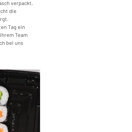
asch verpackt,
cht die
rgt.
ten Tag ein
t ihrem Team
ch bei uns