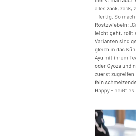
merkt man auch 
alles zack, zack,
– fertig. So mac
Röstzwiebeln: „Ca
leicht geht, roll
Varianten sind g
gleich in das Küh
Ayu mit ihrem Te
oder Gyoza und n
zuerst zugreifen 
fein schmelzende
Happy – heißt es