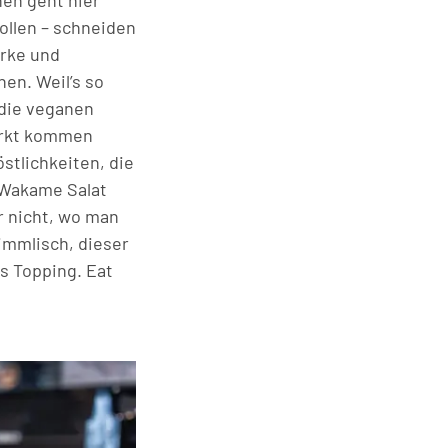
en geht hier
rollen – schneiden
urke und
en. Weil’s so
 die veganen
Markt kommen
stlichkeiten, die
 Wakame Salat
r nicht, wo man
himmlisch, dieser
s Topping. Eat