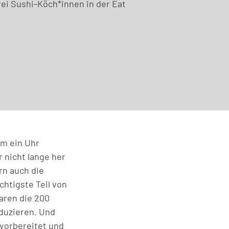
ei Sushi-Köch*innen in der Eat
um ein Uhr
 nicht lange her
rn auch die
htigste Teil von
waren die 200
oduzieren. Und
 vorbereitet und