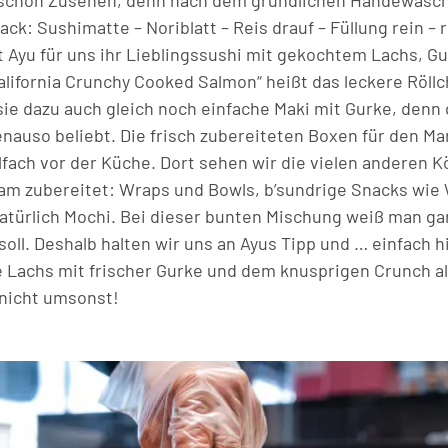
schon Zusehen, denn nach dem gründlichen Händewasch
 zack: Sushimatte – Noriblatt – Reis drauf – Füllung rein – 
ht Ayu für uns ihr Lieblingssushi mit gekochtem Lachs, G
lifornia Crunchy Cooked Salmon“ heißt das leckere Röllch
t sie dazu auch gleich noch einfache Maki mit Gurke, denn
enauso beliebt. Die frisch zubereiteten Boxen für den 
lfach vor der Küche. Dort sehen wir die vielen anderen Kö
am zubereitet: Wraps und Bowls, b’sundrige Snacks wie
atürlich Mochi. Bei dieser bunten Mischung weiß man ga
soll. Deshalb halten wir uns an Ayus Tipp und … einfach 
 Lachs mit frischer Gurke und dem knusprigen Crunch al
 nicht umsonst!