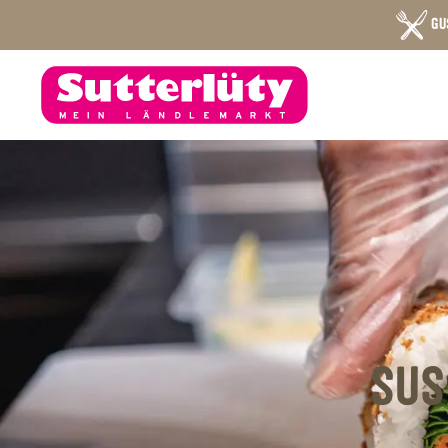
GU
SUS