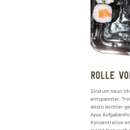
ROLLE V
Sind um neun Uhr
entspannter. Trot
desto leichter g
Ayus Aufgabenlist
Konzentration ent