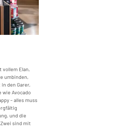
 vollem Elan,
rze umbinden,
 in den Garer,
e wie Avocado
appy – alles muss
rgfältig
ung, und die
 Zwei sind mit