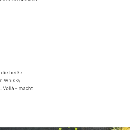
 die heiße
en Whisky
 Voilá – macht