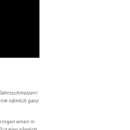
 Dahinschmelzen!
rink nämlich ganz
ringen einen in
 Zutaten nämlich