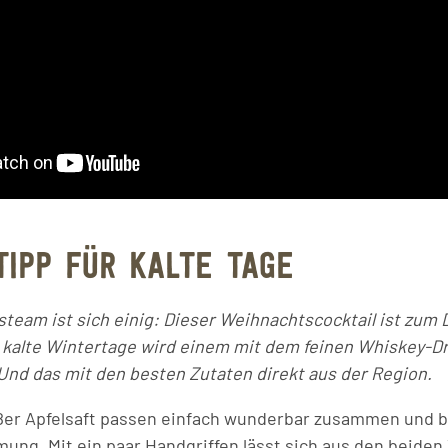
TIPP FÜR KALTE TAGE
team ist sich einig: Dieser Weihnachtscocktail ist zum
r kalte Wintertage wird einem mit dem feinen Whiskey-D
nd das mit den besten Zutaten direkt aus der Region.
er Apfelsaft passen einfach wunderbar zusammen und b
ng. Mit ein paar Handgriffen lässt sich aus den beiden