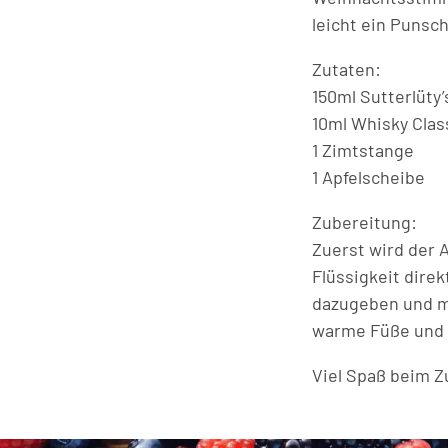
leicht ein Punsc
Zutaten:
150ml Sutterlüty’
10ml Whisky Clas
1 Zimtstange
1 Apfelscheibe
Zubereitung:
Zuerst wird der 
Flüssigkeit dire
dazugeben und mi
warme Füße und s
Viel Spaß beim Z