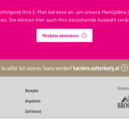
chfolgend Ihre E-Mail Adresse an, um unsere Menüpläne 
ten. Sie können hier auch Ihre bestehende Auswahl verä
Menüplan abonnieren
Du willst Teil unseres Teams werden?
karriere.sutterluety.at
Unsere
Rezepte
Angebote
Sortiment