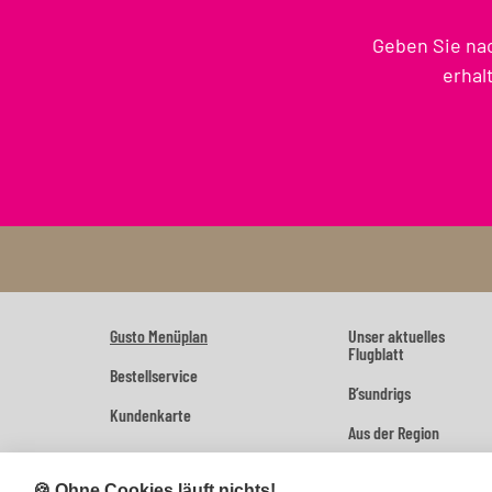
Geben Sie na
erhal
Gusto Menüplan
Unser aktuelles
Flugblatt
Bestellservice
B’sundrigs
Kundenkarte
Aus der Region
🍪 Ohne Cookies läuft nichts!