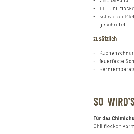
7
EL
Olivenöl
1
TL
Chiliflock
schwarzer Pfef
geschrotet
zusätzlich
Küchenschnur
feuerfeste Sch
Kerntemperat
SO WIRD’
Für das Chimichu
Chiliflocken ver