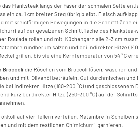
e
das Flanksteak längs der Faser der schmalen Seite ent
s ein ca. 1 cm breiter Steg übrig bleibt. Fleisch aufklap
d mit kreisförmigen Bewegungen in die Schnittfläche ei
ichurri auf der gesalzenen Schnittfläche des Flanksteaks
iner Roulade rollen und mit Küchengarn alle 2–3 cm zus
atambre rundherum salzen und bei indirekter Hitze (140
ckel grillen, bis sie eine Kerntemperatur von 54 °C erre
n Broccoli
die Röschen vom Broccoli lösen, waschen und 
ben und mit Olivenöl beträufeln. Gut durchmischen und i
le bei indirekter Hitze (180–200 °C) und geschlossenem D
ßend kurz bei direkter Hitze (250–300 °C) auf der Schnittse
 annehmen.
okkoli auf vier Tellern verteilen, Matambre in Scheiben
zen und mit dem restlichen Chimichurri garnieren.