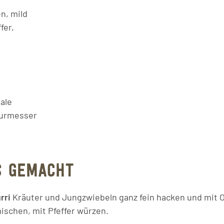
en, mild
fer,
ale
urmesser
S GEMACHT
rri
Kräuter und Jungzwiebeln ganz fein hacken und mit O
mischen, mit Pfeffer würzen.