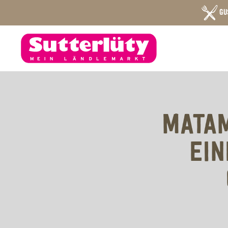
GU
MATA
EIN