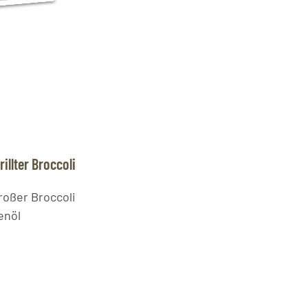
illter Broccoli
roßer Broccoli
enöl