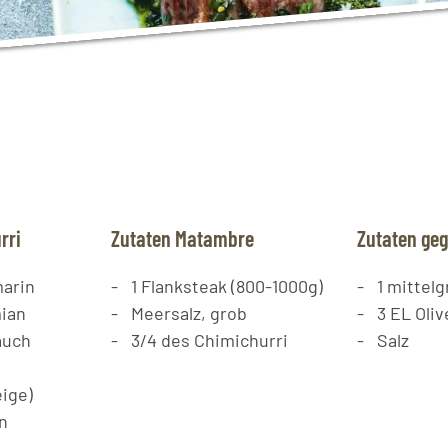
rri
Zutaten Matambre
Zutaten gegr
arin
1
Flanksteak (800-1000g)
1
mittelg
ian
Meersalz, grob
3
EL
Oliv
auch
3/4 des Chimichurri
Salz
ige)
n