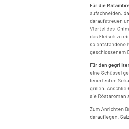
Für die Matambr
aufschneiden, das
daraufstreuen un
Viertel des Chim
das Fleisch zu e
so entstandene M
geschlossenem De
Für den gegrillte
eine Schüssel ge
feuerfesten Scha
grillen. Anschlie
sie Röstaromen
Zum Anrichten Br
darauflegen. Sal