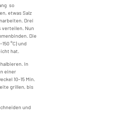
lang so
pen, etwas Salz
narbeiten. Drei
 verteilen. Nun
ammenbinden. Die
–150 °C) und
icht hat.
halbieren. In
n einer
eckel 10–15 Min.
ite grillen, bis
 schneiden und