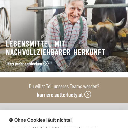
LEBENSMITTEL MIT
NACHVOLLZIEHBARER HERKUNFT
Jetzt mehr entdecken
Du willst Teil unseres Teams werden?
karriere.sutterluety.at
Unsere Produktionsbetriebe
🍪 Ohne Cookies läuft nichts!