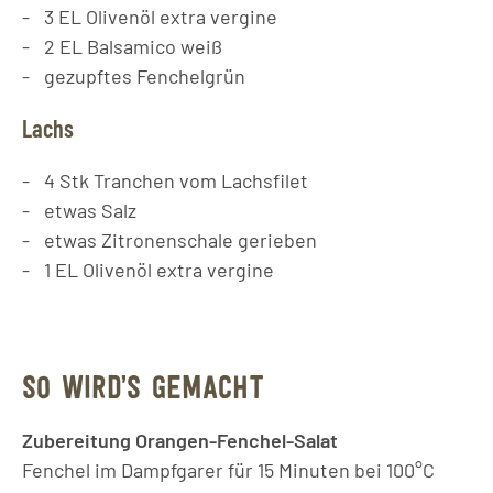
3
EL
Olivenöl extra vergine
2
EL
Balsamico weiß
gezupftes Fenchelgrün
Lachs
4
Stk
Tranchen vom Lachsfilet
etwas Salz
etwas Zitronenschale gerieben
1
EL
Olivenöl extra vergine
SO WIRD’S GEMACHT
Zubereitung Orangen-Fenchel-Salat
Fenchel im Dampfgarer für 15 Minuten bei 100°C