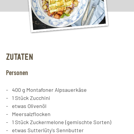
ZUTATEN
Personen
400
g
Montafoner Alpsauerkäse
1
Stück
Zucchini
etwas Olivenöl
Meersalzflocken
1
Stück
Zuckermelone (gemischte Sorten)
etwas Sutterlüty's Sennbutter