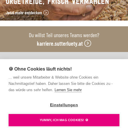
URGETREIDE, FRISCH VERMAHLEN
Jetzt mehr entdecken
Du willst Teil unseres Teams werden?
karriere.sutterluety.at
Unsere Produktionsbetriebe
🍪 Ohne Cookies läuft nichts!
... weil unsere Mitarbeiter & Website ohne Cookies ein
Nachmittagstief haben. Daher lassen Sie bitte die Cookies zu -
das würde uns sehr helfen.
Lernen Sie mehr
Einstellungen
Kontakt
FAQs
Newsletter abonnieren
Presse
Barrierefreiheit
Hinweisgebersystem
YUMMY, ICH MAG COOKIES! 🍪
Datenschutz
Impressum