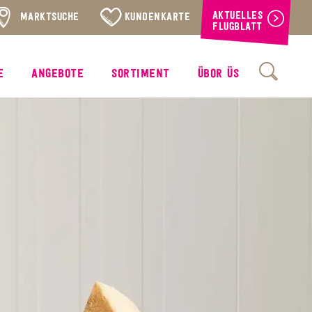
AKTUELLES
MARKTSUCHE
KUNDENKARTE
FLUGBLATT
E
ANGEBOTE
SORTIMENT
ÜBOR ÜS