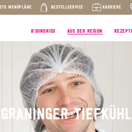
STO MENÜPLÄNE
BESTELLSERVICE
KARRIERE
B’SUNDRIGS
AUS DER REGION
REZEPT
GRANINGER TIEFKÜHL