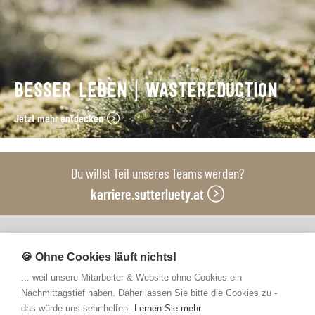
BESSER LEBEN | WASTEREDUCTION
Jetzt mehr entdecken
Du willst Teil unseres Teams werden?
karriere.sutterluety.at
Unsere Produktionsbetriebe
🍪 Ohne Cookies läuft nichts!
... weil unsere Mitarbeiter & Website ohne Cookies ein
Nachmittagstief haben. Daher lassen Sie bitte die Cookies zu -
das würde uns sehr helfen.
Lernen Sie mehr