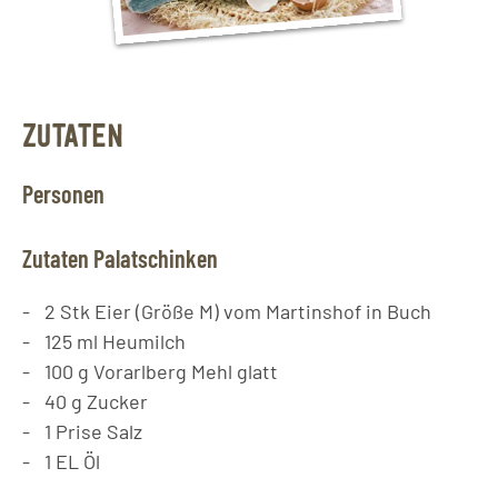
ZUTATEN
Personen
Zutaten Palatschinken
2
Stk
Eier (Größe M) vom Martinshof in Buch
125
ml
Heumilch
100
g
Vorarlberg Mehl glatt
40
g
Zucker
1
Prise
Salz
1
EL
Öl