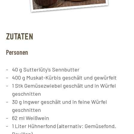
ZUTATEN
Personen
40
g
Sutterlüty's Sennbutter
400
g
Muskat-Kürbis geschält und gewürfelt
1
Stk
Gemüsezwiebel geschält und in Würfel
geschnitten
30
g
Ingwer geschält und in feine Würfel
geschnitten
62
ml
Weißwein
1
Liter
Hühnerfond (alternativ: Gemüsefond,
Bouillon)