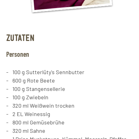
ZUTATEN
Personen
100
g
Sutterlüty's Sennbutter
600
g
Rote Beete
100
g
Stangensellerie
100
g
Zwiebeln
320
ml
Weißwein trocken
2
EL
Weinessig
800
ml
Gemüsebrühe
320
ml
Sahne
1
Prise
Muskatnuss, Kümmel, Meersalz, Pfeffer