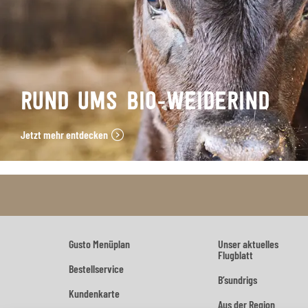
RUND UMS BIO-WEIDERIND
Jetzt mehr entdecken
Gusto Menüplan
Unser aktuelles
Flugblatt
Bestellservice
B’sundrigs
Kundenkarte
Aus der Region