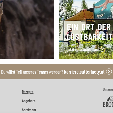
EIN ORT DER
LUSTBARKEI
Jetzt mehr entdecken
Du willst Teil unseres Teams werden?
karriere.sutterluety.at
Unsere
Rezepte
Angebote
Sortiment