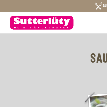
GU
SAU