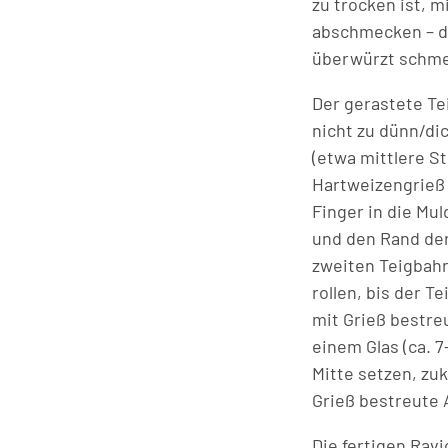
zu trocken ist, 
abschmecken – da
überwürzt schm
Der gerastete Te
nicht zu dünn/dic
(etwa mittlere St
Hartweizengrieß 
Finger in die Mu
und den Rand der
zweiten Teigbahn
rollen, bis der T
mit Grieß bestreu
einem Glas (ca. 
Mitte setzen, zuk
Grieß bestreute 
Die fertigen Rav