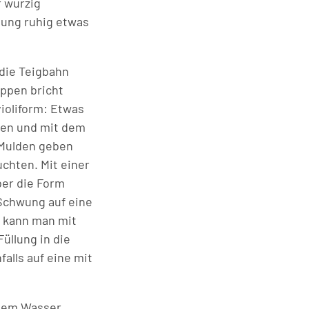
r würzig
lung ruhig etwas
 die Teigbahn
appen bricht
violiform: Etwas
egen und mit dem
e Mulden geben
chten. Mit einer
ber die Form
 Schwung auf eine
, kann man mit
üllung in die
alls auf eine mit
enem Wasser