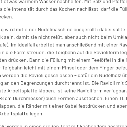
mit etwas warmem Wasser nachhelfen. Mit Salz und Pfeffe
 die Intensität durch das Kochen nachlässt, darf die Fül
ecken.
ig wird mit einer Nudelmaschine ausgerollt; dabei sollte
k sein, damit sie nicht reißt, aber auch nicht beim Umkl
ufe). Im Idealfall arbeitet man anschließend mit einer Ra
in die Form streuen, die Teigbahn auf die Ravioliform l
lden drücken. Dann die Füllung mit einem Teelöffel in di
 Teigbahn leicht mit einem Pinsel oder dem Finger befeu
 werden die Ravioli geschlossen – dafür ein Nudelholz ü
eig an den Begrenzungen durchtrennt ist. Die Ravioli mit
te Arbeitsplatte kippen. Ist keine Ravioliform verfügbar
7–8 cm Durchmesser) auch Formen ausstechen. Einen TL F
lappen, die Ränder mit einer Gabel festdrücken und ebenf
Arbeitsplatte legen.
ioli werden in einen großen Topf mit kochendem gesalz