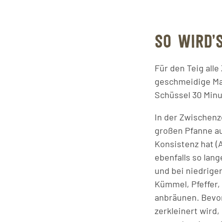
SO WIRD’
Für den Teig alle
geschmeidige Mas
Schüssel 30 Minu
In der Zwischenze
großen Pfanne auf
Konsistenz hat (
ebenfalls so lan
und bei niedrige
Kümmel, Pfeffer,
anbräunen. Bevor
zerkleinert wird