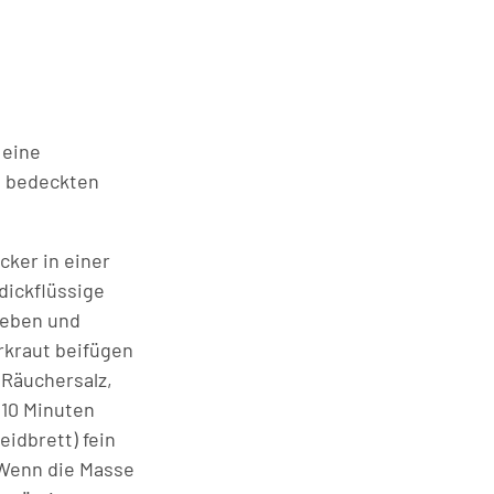
 eine
h bedeckten
cker in einer
 dickflüssige
geben und
erkraut beifügen
 Räuchersalz,
 10 Minuten
idbrett) fein
. Wenn die Masse