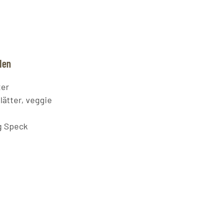
den
ter
lätter, veggie
g Speck