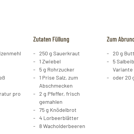
Zutaten Füllung
Zum Abrun
izenmehl
250
g
Sauerkraut
20
g
But
1
Zwiebel
5
Salbeib
5
g
Rohrzucker
Variante
eß
1
Prise
Salz, zum
oder 20 
Abschmecken
atur pro
2
g
Pfeffer, frisch
gemahlen
75
g
Knödelbrot
4
Lorbeerblätter
8
Wacholderbeeren