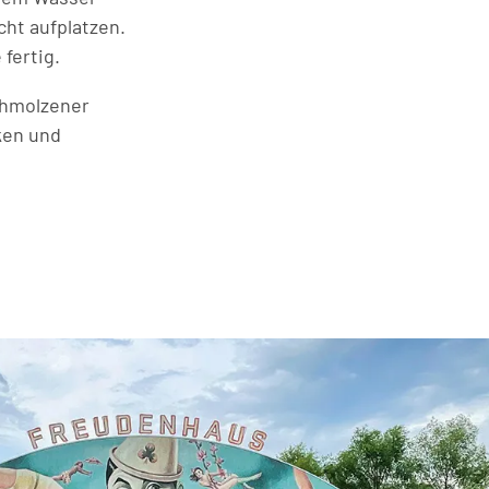
cht aufplatzen.
 fertig.
chmolzener
ken und