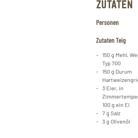
ZUTATEN
Personen
Zutaten Teig
150
g
Mehl, We
Typ 700
150
g
Durum
Hartweizengri
3
Eier, in
Zimmertemper
100 g ein Ei
7
g
Salz
3
g
Olivenöl