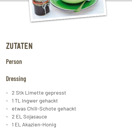
ZUTATEN
Person
Dressing
2
Stk
Limette gepresst
1
TL
Ingwer gehackt
etwas Chili-Schote gehackt
2
EL
Sojasauce
1
EL
Akazien-Honig