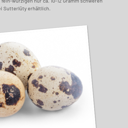
e fein-würzigen nur ca. 10-12 Gramm schweren
 Sutterlüty erhältlich.