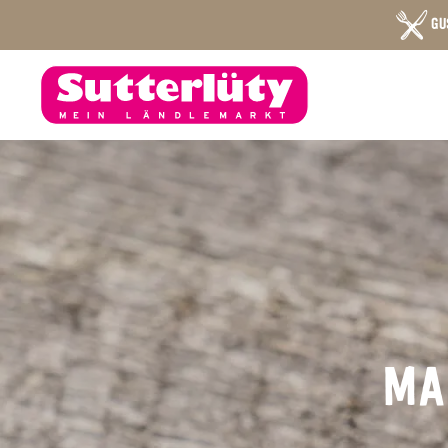
GU
MA