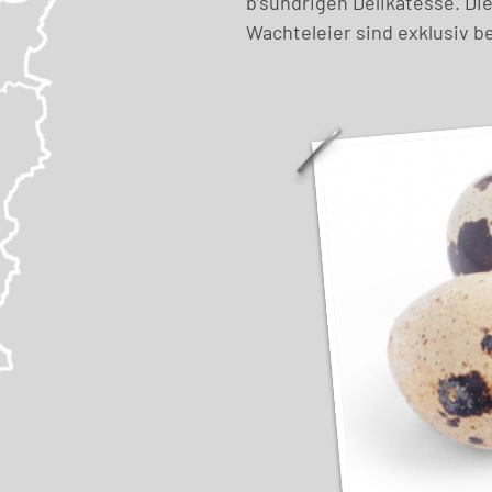
b’sundrigen Delikatesse. Di
Wachteleier sind exklusiv bei