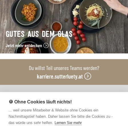
GUTES AUS DEM GLAS
Jetzt mehr entdecken
Du willst Teil unseres Teams werden?
karriere.sutterluety.at
Unsere Produktionsbetriebe
🍪 Ohne Cookies läuft nichts!
... weil unsere Mitarbeiter & Website ohne Cookies ein
Nachmittagstief haben. Daher lassen Sie bitte die Cookies zu -
das würde uns sehr helfen.
Lernen Sie mehr