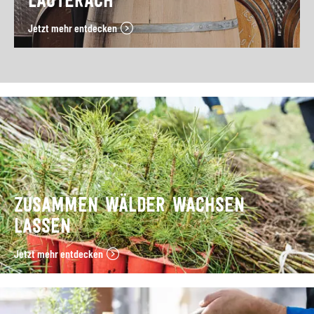
LAUTERACH
Jetzt mehr entdecken
ZUSAMMEN WÄLDER WACHSEN
LASSEN
Jetzt mehr entdecken