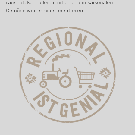
raushat, kann gleich mit anderem saisonalen
Gemüse weiterexperimentieren.