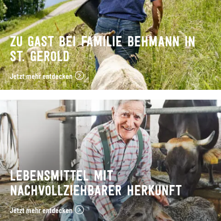
ZU GAST BEI FAMILIE BEHMANN IN
ST. GEROLD
Jetzt mehr entdecken
LEBENSMITTEL MIT
NACHVOLLZIEHBARER HERKUNFT
Jetzt mehr entdecken