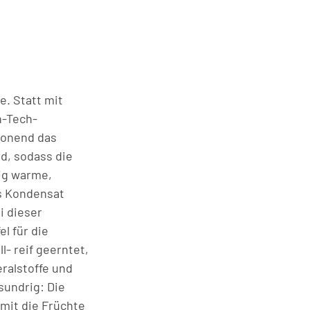
e. Statt mit
h-Tech-
chonend das
rd, sodass die
tig warme,
ls Kondensat
i dieser
 für die
- reif geerntet,
eralstoffe und
sundrig: Die
mit die Früchte