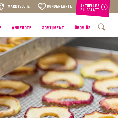
AKTUELLES
MARKTSUCHE
KUNDENKARTE
FLUGBLATT
E
ANGEBOTE
SORTIMENT
ÜBOR ÜS