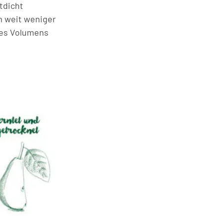
ftdicht
m weit weniger
 des Volumens