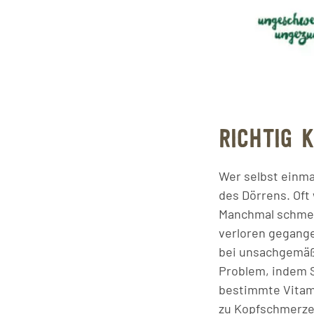
RICHTIG K
Wer selbst einma
des Dörrens. Oft
Manchmal schmeck
verloren gegange
bei unsachgemäß
Problem, indem S
bestimmte Vitam
zu Kopfschmerzen