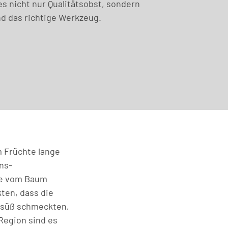
s nicht nur Qualitätsobst, sondern
d das richtige Werkzeug.
 Früchte lange
ens-
die vom Baum
kten, dass die
 süß schmeckten,
Region sind es