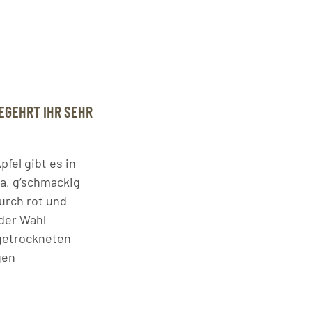
EGEHRT IHR SEHR
fel gibt es in
la, g’schmackig
durch rot und
 der Wahl
 getrockneten
gen