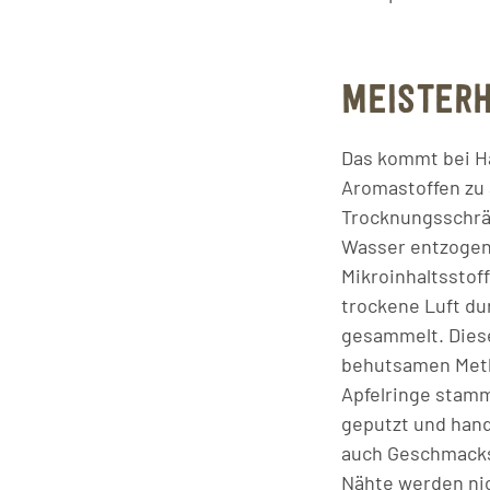
MEISTER
Das kommt bei Ha
Aromastoffen zu a
Trocknungsschrä
Wasser entzogen. 
Mikroinhaltsstof
trockene Luft du
gesammelt. Diese
behutsamen Method
Apfelringe stamm
geputzt und handv
auch Geschmackss
Nähte werden nic