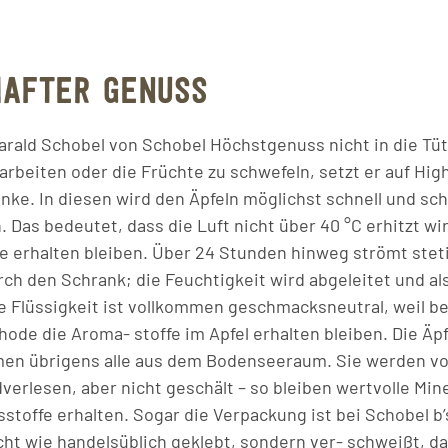
HAFTER GENUSS
rald Schobel von Schobel Höchstgenuss nicht in die Tüt
rbeiten oder die Früchte zu schwefeln, setzt er auf Hig
nke. In diesen wird den Äpfeln möglichst schnell und s
Das bedeutet, dass die Luft nicht über 40 °C erhitzt wi
fe erhalten bleiben. Über 24 Stunden hinweg strömt ste
rch den Schrank; die Feuchtigkeit wird abgeleitet und a
 Flüssigkeit ist vollkommen geschmacksneutral, weil be
e die Aroma- stoffe im Apfel erhalten bleiben. Die Äpfel
en übrigens alle aus dem Bodenseeraum. Sie werden voll
erlesen, aber nicht geschält – so bleiben wertvolle Min
toffe erhalten. Sogar die Verpackung ist bei Schobel b’
ht wie handelsüblich geklebt, sondern ver- schweißt, da