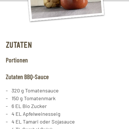
ZUTATEN
Portionen
Zutaten BBQ-Sauce
320
g
Tomatensauce
150
g
Tomatenmark
6
EL
Bio Zucker
4
EL
Apfelweinesseig
4
EL
Tamari oder Sojasauce