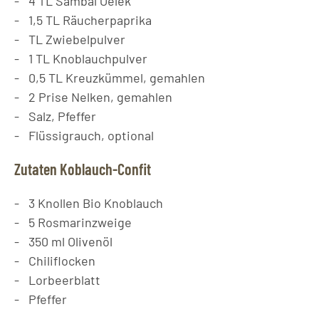
4
TL
Sambal Oelek
1,5
TL
Räucherpaprika
TL
Zwiebelpulver
1
TL
Knoblauchpulver
0,5
TL
Kreuzkümmel, gemahlen
2
Prise
Nelken, gemahlen
Salz, Pfeffer
Flüssigrauch, optional
Zutaten Koblauch-Confit
3
Knollen
Bio Knoblauch
5
Rosmarinzweige
350
ml
Olivenöl
Chiliflocken
Lorbeerblatt
Pfeffer