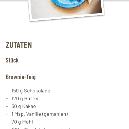
ZUTATEN
Stück
Brownie-Teig
150
g
Schokolade
120
g
Butter
30
g
Kakao
1
Msp.
Vanille (gemahlen)
70
g
Mehl