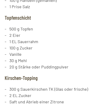
100
g
Mandeln (gemahlen)
1
Prise
Salz
Topfenschicht
500
g
Topfen
2
Eier
1
EL
Sauerrahm
100
g
Zucker
Vanille
30
g
Mehl
20
g
Stärke oder Puddingpulver
Kirschen-Topping
300
g
Sauerkirschen TK (Glas oder frische)
2
EL
Zucker
Saft und Abrieb einer Zitrone