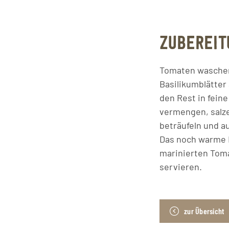
ZUBEREIT
Tomaten waschen,
Basilikumblätter
den Rest in fein
vermengen, salze
beträufeln und a
Das noch warme B
marinierten Toma
servieren.
zur Übersicht