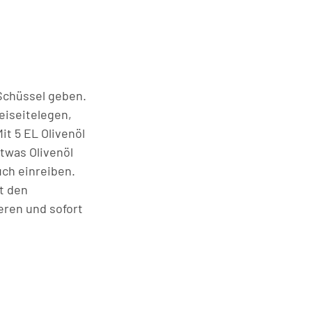
 Schüssel geben.
eiseitelegen,
it 5 EL Olivenöl
twas Olivenöl
uch einreiben.
t den
eren und sofort