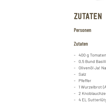
ZUTATEN
Personen
Zutaten
400
g
Tomate
0,5
Bund Basili
Olivenöl Ja! Na
Salz
Pfeffer
1
Wurzelbrot (
2
Knoblauchz
4
EL
Sutterlüt