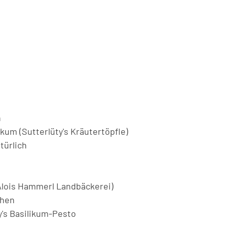
n
kum (Sutterlüty's Kräutertöpfle)
türlich
Alois Hammerl Landbäckerei)
ehen
y's Basilikum-Pesto