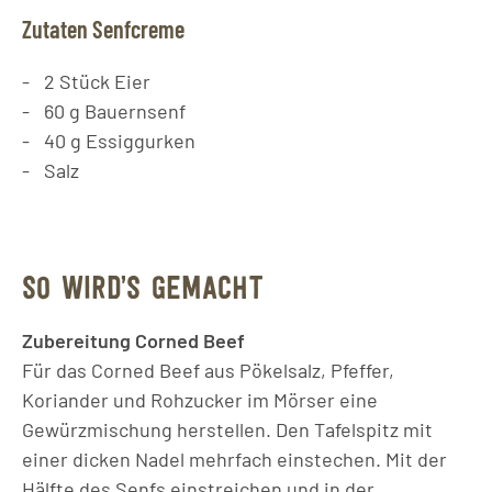
Zutaten Senfcreme
2
Stück
Eier
60
g
Bauernsenf
40
g
Essiggurken
Salz
SO WIRD’S GEMACHT
Zubereitung Corned Beef
Für das Corned Beef aus Pökelsalz, Pfeffer,
Koriander und Rohzucker im Mörser eine
Gewürzmischung herstellen. Den Tafelspitz mit
einer dicken Nadel mehrfach einstechen. Mit der
Hälfte des Senfs einstreichen und in der