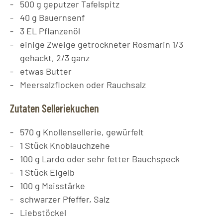
500
g
geputzer Tafelspitz
40
g
Bauernsenf
3
EL
Pflanzenöl
einige Zweige getrockneter Rosmarin 1/3
gehackt, 2/3 ganz
etwas Butter
Meersalzflocken oder Rauchsalz
Zutaten Selleriekuchen
570
g
Knollensellerie, gewürfelt
1
Stück
Knoblauchzehe
100
g
Lardo oder sehr fetter Bauchspeck
1
Stück
Eigelb
100
g
Maisstärke
schwarzer Pfeffer, Salz
Liebstöckel