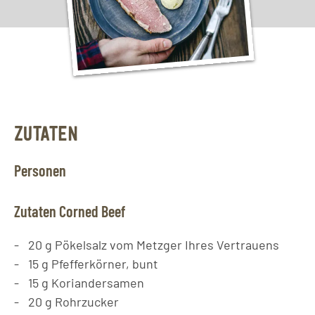
ZUTATEN
Personen
Zutaten Corned Beef
20
g
Pökelsalz vom Metzger Ihres Vertrauens
15
g
Pfefferkörner, bunt
15
g
Koriandersamen
20
g
Rohrzucker