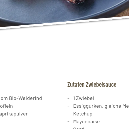
Zutaten Zwiebelsauce
vom Bio-Weiderind
1
Zwiebel
offeln
Essiggurken, gleiche M
Paprikapulver
Ketchup
Mayonnaise