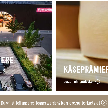
SERE
KÄSEPRÄMIE
Jetzt mehr entdecken
Du willst Teil unseres Teams werden?
karriere.sutterluety.at