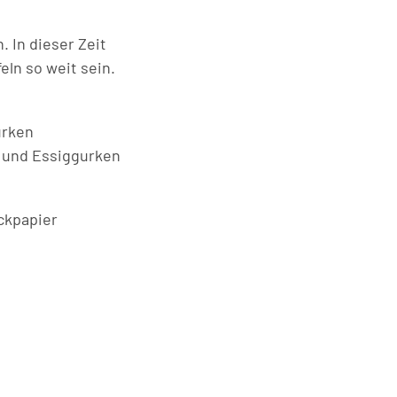
 In dieser Zeit
eln so weit sein.
urken
 und Essiggurken
ackpapier