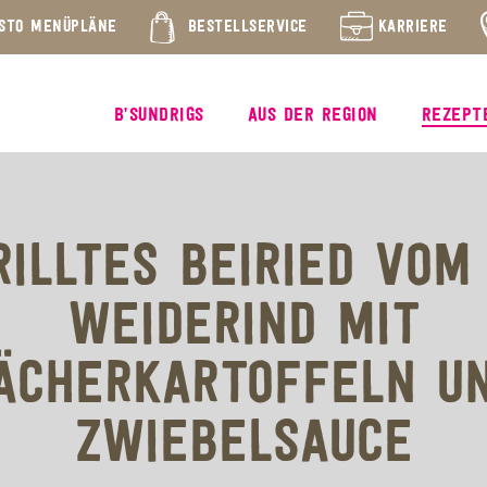
STO MENÜPLÄNE
BESTELLSERVICE
KARRIERE
B’SUNDRIGS
AUS DER REGION
REZEPT
RILLTES BEIRIED VOM 
WEIDERIND MIT
ÄCHERKARTOFFELN U
ZWIEBELSAUCE