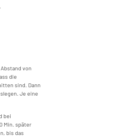
r
m Abstand von
ass die
nitten sind. Dann
uslegen. Je eine
d bei
0 Min. später
n, bis das