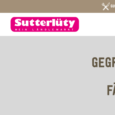
GU
GEG
F