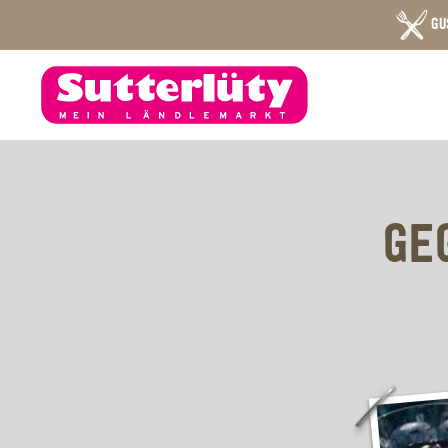
GU
GE