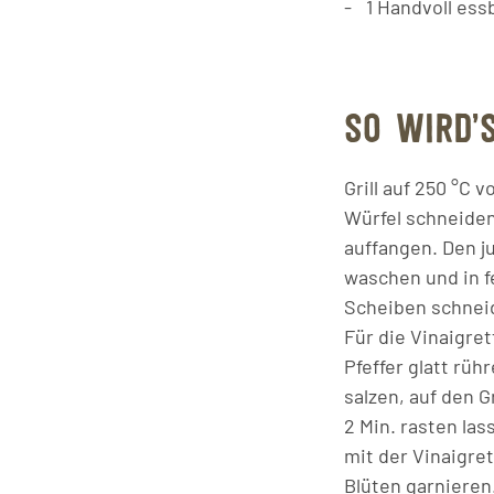
1
Handvoll
ess
SO WIRD’
Grill auf 250 °C
Würfel schneiden
auffangen. Den j
waschen und in f
Scheiben schnei
Für die Vinaigre
Pfeffer glatt rü
salzen, auf den G
2 Min. rasten las
mit der Vinaigre
Blüten garnieren.