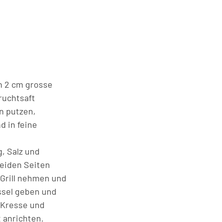
in 2 cm grosse
ruchtsaft
n putzen,
d in feine
, Salz und
beiden Seiten
m Grill nehmen und
üssel geben und
t Kresse und
 anrichten.