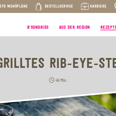
STO MENÜPLÄNE
BESTELLSERVICE
KARRIERE
B’SUNDRIGS
AUS DER REGION
REZEPT
GRILLTES RIB-EYE-ST
40 Min.