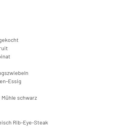
 gekocht
ruit
inat
ngszwiebeln
nen-Essig
r Mühle schwarz
eisch Rib-Eye-Steak