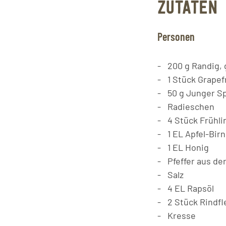
ZUTATEN
Personen
200
g
Randig,
1
Stück
Grapef
50
g
Junger Sp
Radieschen
4
Stück
Frühli
1
EL
Apfel-Bir
1
EL
Honig
Pfeffer aus de
Salz
4
EL
Rapsöl
2
Stück
Rindfl
Kresse