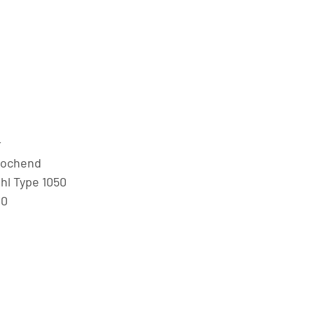
r
gkochend
l Type 1050
30