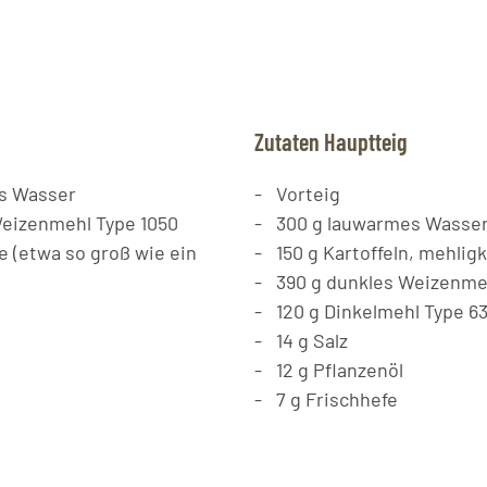
Zutaten Hauptteig
s Wasser
Vorteig
eizenmehl Type 1050
300
g
lauwarmes Wasse
e (etwa so groß wie ein
150
g
Kartoffeln, mehli
390
g
dunkles Weizenmeh
120
g
Dinkelmehl Type 6
14
g
Salz
12
g
Pflanzenöl
7
g
Frischhefe