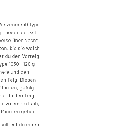
 Weizenmehl (Type
g. Diesen deckst
weise über Nacht.
en, bis sie weich
st du den Vorteig
e 1050), 120 g
hhefe und den
ten Teig. Diesen
Minuten, gefolgt
est du den Teig
ig zu einem Laib,
0 Minuten gehen.
solltest du einen