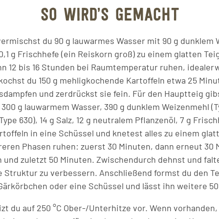
SO WIRD’S GEMACHT
vermischst du 90 g lauwarmes Wasser mit 90 g dunklem
0,1 g Frischhefe (ein Reiskorn groß) zu einem glatten Tei
ihn 12 bis 16 Stunden bei Raumtemperatur ruhen, idealer
chst du 150 g mehligkochende Kartoffeln etwa 25 Minut
ausdampfen und zerdrückst sie fein. Für den Hauptteig gib
300 g lauwarmem Wasser, 390 g dunklem Weizenmehl (Typ
Type 630), 14 g Salz, 12 g neutralem Pflanzenöl, 7 g Frisc
toffeln in eine Schüssel und knetest alles zu einem glat
reren Phasen ruhen: zuerst 30 Minuten, dann erneut 30 
 und zuletzt 50 Minuten. Zwischendurch dehnst und falt
 Struktur zu verbessern. Anschließend formst du den Te
n Gärkörbchen oder eine Schüssel und lässt ihn weitere 5
zt du auf 250 °C Ober-/Unterhitze vor. Wenn vorhanden, 