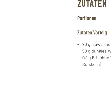
ZUTATEN
Portionen
Zutaten Vorteig
90
g
lauwarme
90
g
dunkles W
0,1
g
Frischhef
Reiskorn)