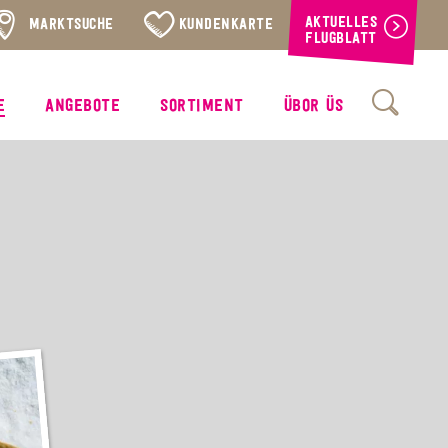
AKTUELLES
MARKTSUCHE
KUNDENKARTE
FLUGBLATT
E
ANGEBOTE
SORTIMENT
ÜBOR ÜS