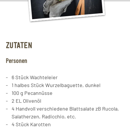
ZUTATEN
Personen
6
Stück
Wachteleier
1
halbes Stück
Wurzelbaguette, dunkel
100
g
Pecannüsse
2
EL
Olivenöl
4
Handvoll
verschiedene Blattsalate zB Rucola,
Salatherzen, Radicchio, etc.
4
Stück
Karotten