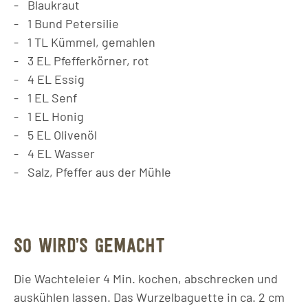
Blaukraut
1
Bund
Petersilie
1
TL
Kümmel, gemahlen
3
EL
Pfefferkörner, rot
4
EL
Essig
1
EL
Senf
1
EL
Honig
5
EL
Olivenöl
4
EL
Wasser
Salz, Pfeffer aus der Mühle
SO WIRD’S GEMACHT
Die Wachteleier 4 Min. kochen, abschrecken und
auskühlen lassen. Das Wurzelbaguette in ca. 2 cm