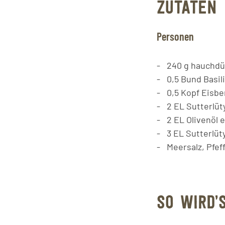
ZUTATEN
Personen
240
g
hauchdü
0,5
Bund
Basil
0,5
Kopf
Eisbe
2
EL
Sutterlüt
2
EL
Olivenöl 
3
EL
Sutterlüt
Meersalz, Pfef
SO WIRD’