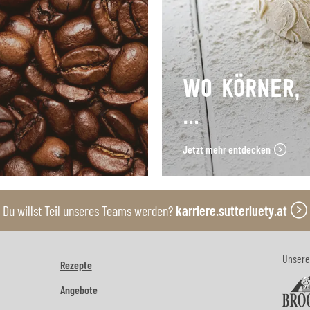
WO KÖRNER,
…
Jetzt mehr entdecken
Du willst Teil unseres Teams werden?
karriere.sutterluety.at
Unsere
Rezepte
Angebote