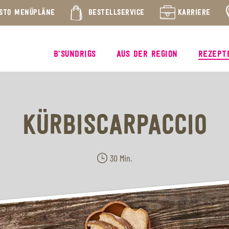
STO MENÜPLÄNE
BESTELLSERVICE
KARRIERE
B’SUNDRIGS
AUS DER REGION
REZEPT
KÜRBISCARPACCIO
30 Min.