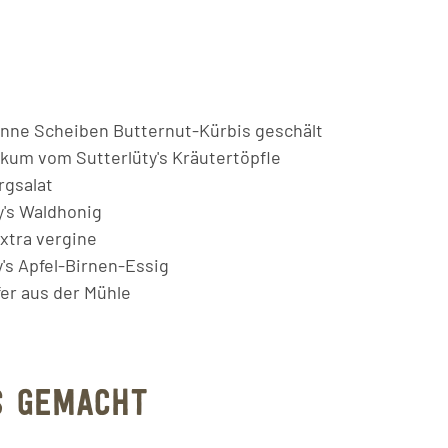
nne Scheiben Butternut-Kürbis geschält
ikum vom Sutterlüty's Kräutertöpfle
rgsalat
y's Waldhonig
extra vergine
y's Apfel-Birnen-Essig
fer aus der Mühle
S GEMACHT