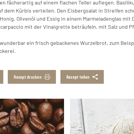
n fächerartig auf einem flachen Teller auflegen. Basilik
f dem Kürbis verteilen. Den Eisbergsalat in Streifen sch
 Honig, Olivenöl und Essig in einem Marmeladenglas mit D
carpaccio mit der Vinaigrette beträufeln, mit Salz und P
 wunderbar ein frisch gebackenes Wurzelbrot, zum Beisp
kerei.
Rezept drucken
Rezept teilen