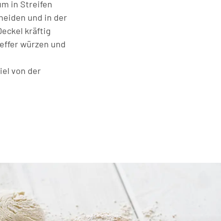
um in Streifen
neiden und in der
eckel kräftig
feffer würzen und
iel von der