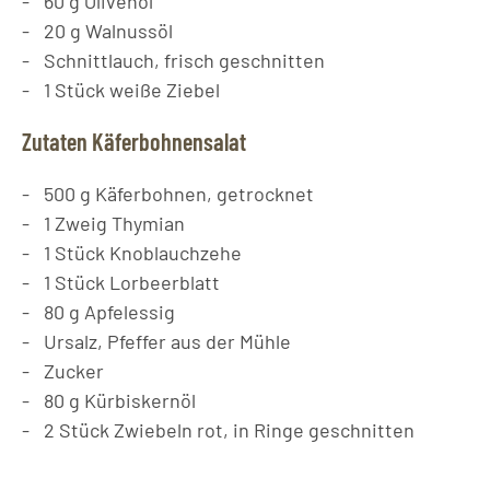
60
g
Olivenöl
20
g
Walnussöl
Schnittlauch, frisch geschnitten
1
Stück
weiße Ziebel
Zutaten Käferbohnensalat
500
g
Käferbohnen, getrocknet
1
Zweig
Thymian
1
Stück
Knoblauchzehe
1
Stück
Lorbeerblatt
80
g
Apfelessig
Ursalz, Pfeffer aus der Mühle
Zucker
80
g
Kürbiskernöl
2
Stück
Zwiebeln rot, in Ringe geschnitten