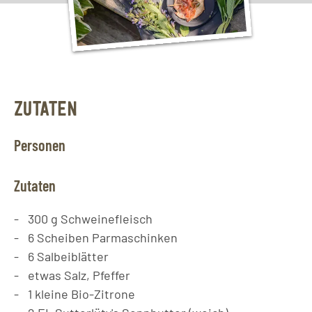
ZUTATEN
Personen
Zutaten
300
g
Schweinefleisch
6
Scheiben
Parmaschinken
6
Salbeiblätter
etwas Salz, Pfeffer
1
kleine Bio-Zitrone