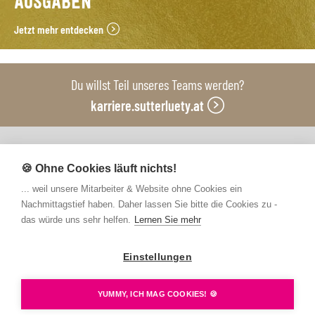
AUSGABEN
Jetzt mehr entdecken
Du willst Teil unseres Teams werden?
karriere.sutterluety.at
Unsere Produktionsbetriebe
🍪 Ohne Cookies läuft nichts!
... weil unsere Mitarbeiter & Website ohne Cookies ein
Nachmittagstief haben. Daher lassen Sie bitte die Cookies zu -
das würde uns sehr helfen.
Lernen Sie mehr
Einstellungen
Kontakt
FAQs
Newsletter abonnieren
Presse
Barrierefreiheit
Hinweisgebersystem
YUMMY, ICH MAG COOKIES! 🍪
Datenschutz
Impressum