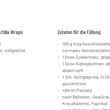
ortilla Wraps
Zutaten für die Füllung
l
100
g
Soja Geschnetzelte
t, tiefgekühlt
normales Geschnetzelte
1
Dose
Zuckermais, abge
1
Dose
Kidneybohnen, ab
abgetropft
1
Stk.
Spitzpaprika, in St
geschnitten
400
ml
Passata
nach Belieben: Gewürze 
Kreuzkümmel, Paprika)