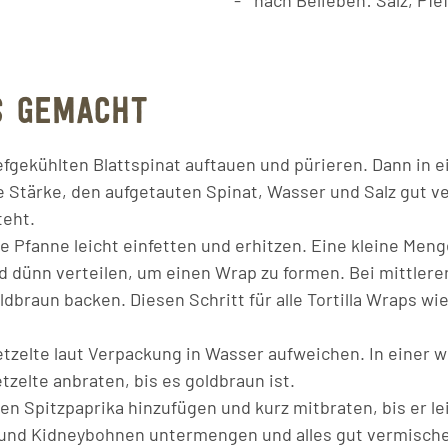
nach Belieben: Salz, Pfef
S GEMACHT
iefgekühlten Blattspinat auftauen und pürieren. Dann in 
e Stärke, den aufgetauten Spinat, Wasser und Salz gut v
teht.
 Pfanne leicht einfetten und erhitzen. Eine kleine Menge
 dünn verteilen, um einen Wrap zu formen. Bei mittlerer
dbraun backen. Diesen Schritt für alle Tortilla Wraps wi
tzelte laut Verpackung in Wasser aufweichen. In einer 
zelte anbraten, bis es goldbraun ist.
en Spitzpaprika hinzufügen und kurz mitbraten, bis er le
und Kidneybohnen untermengen und alles gut vermisch