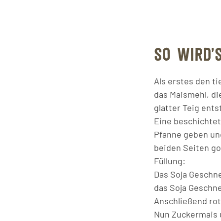
SO WIRD’
Als erstes den t
das Maismehl, di
glatter Teig ents
Eine beschichtete
Pfanne geben und
beiden Seiten gol
Füllung:
Das Soja Geschne
das Soja Geschnet
Anschließend rot
Nun Zuckermais 