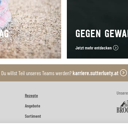
AG
GEGEN GEWA
Jetzt mehr entdecken
Du willst Teil unseres Teams werden?
karriere.sutterluety.at
Unsere
Rezepte
Angebote
Sortiment