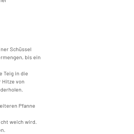
fer
einer Schüssel
ermengen, bis ein
 Teig in die
 Hitze von
ederholen.
weiteren Pfanne
icht weich wird.
en.