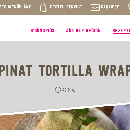
STO MENÜPLÄNE
BESTELLSERVICE
KARRIERE
B’SUNDRIGS
AUS DER REGION
REZEPT
PINAT TORTILLA WRA
40 Min.