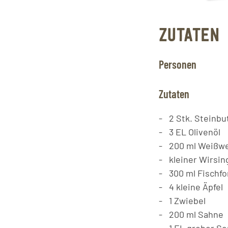
ZUTATEN
Personen
Zutaten
2
Stk.
Steinbut
3
EL
Olivenöl
200
ml
Weißwe
kleiner
Wirsin
300
ml
Fischf
4
kleine
Äpfel
1
Zwiebel
200
ml
Sahne