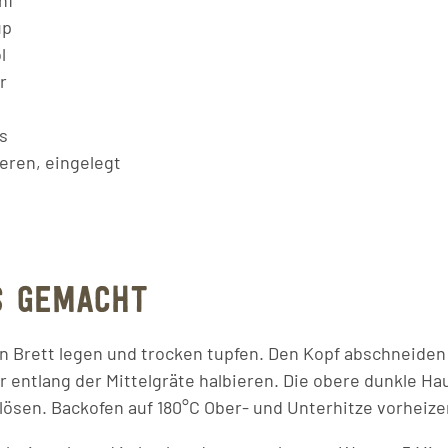
nf
up
l
r
s
eren, eingelegt
S GEMACHT
in Brett legen und trocken tupfen. Den Kopf abschneiden
 entlang der Mittelgräte halbieren. Die obere dunkle Hau
ösen. Backofen auf 180°C Ober- und Unterhitze vorheize