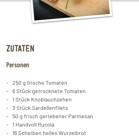
ZUTATEN
Personen
250
g
frische Tomaten
6
Stück
getrocknete Tomaten
1
Stück
Knoblauchzehen
3
Stück
Sardellenfilets
50
g
frisch geriebener Parmesan
1
Handvoll
Rucola
16
Scheiben
helles Wurzelbrot