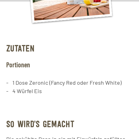
ZUTATEN
Portionen
1
Dose
Zeronic (Fancy Red oder Fresh White)
4
Würfel
Eis
SO WIRD’S GEMACHT
Die gekühlte Dose in ein mit Eiswürfeln gefülltes