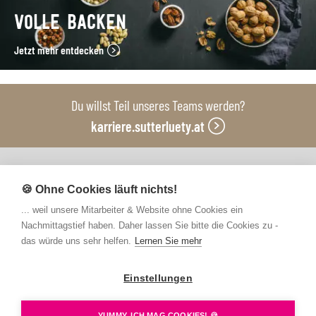
VOLLE BACKEN
Jetzt mehr entdecken
Du willst Teil unseres Teams werden?
karriere.sutterluety.at
Unsere Produktionsbetriebe
🍪 Ohne Cookies läuft nichts!
... weil unsere Mitarbeiter & Website ohne Cookies ein
Nachmittagstief haben. Daher lassen Sie bitte die Cookies zu -
das würde uns sehr helfen.
Lernen Sie mehr
Einstellungen
Kontakt
FAQs
Newsletter abonnieren
Presse
Barrierefreiheit
Hinweisgebersystem
YUMMY, ICH MAG COOKIES! 🍪