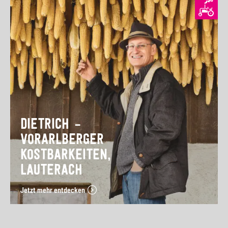
DIETRICH –
VORARLBERGER
KOSTBARKEITEN,
LAUTERACH
Jetzt mehr entdecken