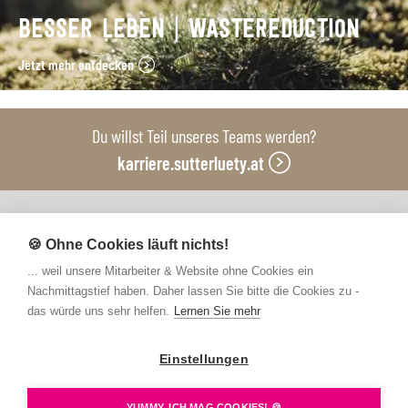
BESSER LEBEN | WASTEREDUCTION
Jetzt mehr entdecken
Du willst Teil unseres Teams werden?
karriere.sutterluety.at
Unsere Produktionsbetriebe
🍪 Ohne Cookies läuft nichts!
... weil unsere Mitarbeiter & Website ohne Cookies ein
Nachmittagstief haben. Daher lassen Sie bitte die Cookies zu -
das würde uns sehr helfen.
Lernen Sie mehr
Einstellungen
Kontakt
FAQs
Newsletter abonnieren
Presse
Barrierefreiheit
Hinweisgebersystem
YUMMY, ICH MAG COOKIES! 🍪